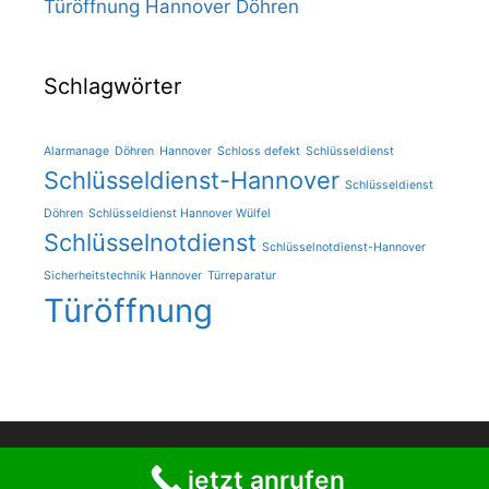
Türöffnung Hannover Döhren
Schlagwörter
Alarmanage
Döhren
Hannover
Schloss defekt
Schlüsseldienst
Schlüsseldienst-Hannover
Schlüsseldienst
Döhren
Schlüsseldienst Hannover Wülfel
Schlüsselnotdienst
Schlüsselnotdienst-Hannover
Sicherheitstechnik Hannover
Türreparatur
Türöffnung
© 2026 34,90 € - Schlüsseldienst Hannover Döhren Wülfel
jetzt anrufen
• Erstellt mit
GeneratePress